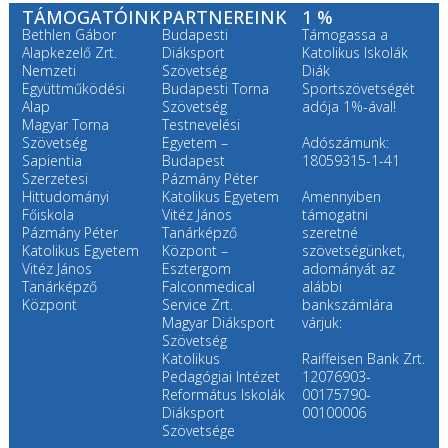
TÁMOGATÓINK
PARTNEREINK
1 %
Bethlen Gábor
Budapesti
Támogassa a
Alapkezelő Zrt.
Diáksport
Katolikus Iskolák
Nemzeti
Szövetség
Diák
Együttműködési
Budapesti Torna
Sportszövetségét
Alap
Szövetség
adója 1%-ával!
Magyar Torna
Testnevelési
Szövetség
Egyetem –
Adószámunk:
Sapientia
Budapest
18059315-1-41
Szerzetesi
Pázmány Péter
Hittudományi
Katolikus Egyetem
Amennyiben
Főiskola
Vitéz János
támogatni
Pázmány Péter
Tanárképző
szeretné
Katolikus Egyetem
Központ –
szövetségünket,
Vitéz János
Esztergom
adományát az
Tanárképző
Falconmedical
alábbi
Központ
Service Zrt.
bankszámlára
Magyar Diáksport
várjuk:
Szövetség
Katolikus
Raiffeisen Bank Zrt.
Pedagógiai Intézet
12076903-
Református Iskolák
00175790-
Diáksport
00100006
Szövetsége