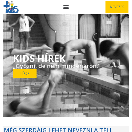
NEVEZÉS
KIDS HÍREK
„Győzni, de nem mindenáron.”
HÍREK
MÉG SZERDÁIG LEHET NEVEZNI A TÉLI