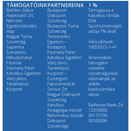
TÁMOGATÓINK
PARTNEREINK
1 %
Bethlen Gábor
Budapesti
Támogassa a
Alapkezelő Zrt.
Diáksport
Katolikus Iskolák
Nemzeti
Szövetség
Diák
Együttműködési
Budapesti Torna
Sportszövetségét
Alap
Szövetség
adója 1%-ával!
Magyar Torna
Testnevelési
Szövetség
Egyetem –
Adószámunk:
Sapientia
Budapest
18059315-1-41
Szerzetesi
Pázmány Péter
Hittudományi
Katolikus Egyetem
Amennyiben
Főiskola
Vitéz János
támogatni
Pázmány Péter
Tanárképző
szeretné
Katolikus Egyetem
Központ –
szövetségünket,
Vitéz János
Esztergom
adományát az
Tanárképző
Falconmedical
alábbi
Központ
Service Zrt.
bankszámlára
Magyar Diáksport
várjuk:
Szövetség
Katolikus
Raiffeisen Bank Zrt.
Pedagógiai Intézet
12076903-
Református Iskolák
00175790-
Diáksport
00100006
Szövetsége