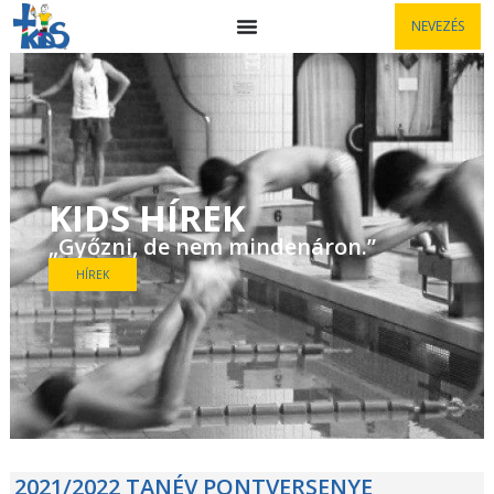
NEVEZÉS
KIDS HÍREK
„Győzni, de nem mindenáron.”
HÍREK
2021/2022 TANÉV PONTVERSENYE