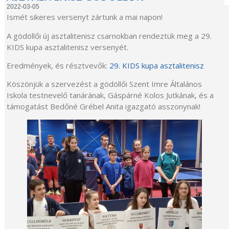
2022-03-05
Ismét sikeres versenyt zártunk a mai napon!
A gödöllői új asztalitenisz csarnokban rendeztük meg a 29.
KIDS kupa asztalitenisz versenyét.
Eredmények, és résztvevők:
29. KIDS kupa asztalitenisz
Köszönjük a szervezést a gödöllői Szent Imre Általános
Iskola testnevelő tanárának, Gáspárné Kolos Jutkának, és a
támogatást Bedőné Grébel Anita igazgató asszonynak!