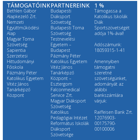
TÁMOGATÓINK
PARTNEREINK
1 %
Bethlen Gábor
Budapesti
Támogassa a
Alapkezelő Zrt.
Diáksport
Katolikus Iskolák
Nemzeti
Szövetség
Diák
Együttműködési
Budapesti Torna
Sportszövetségét
Alap
Szövetség
adója 1%-ával!
Magyar Torna
Testnevelési
Szövetség
Egyetem –
Adószámunk:
Sapientia
Budapest
18059315-1-41
Szerzetesi
Pázmány Péter
Hittudományi
Katolikus Egyetem
Amennyiben
Főiskola
Vitéz János
támogatni
Pázmány Péter
Tanárképző
szeretné
Katolikus Egyetem
Központ –
szövetségünket,
Vitéz János
Esztergom
adományát az
Tanárképző
Falconmedical
alábbi
Központ
Service Zrt.
bankszámlára
Magyar Diáksport
várjuk:
Szövetség
Katolikus
Raiffeisen Bank Zrt.
Pedagógiai Intézet
12076903-
Református Iskolák
00175790-
Diáksport
00100006
Szövetsége