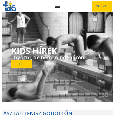
NEVEZÉS
KIDS HÍREK
„Győzni, de nem mindenáron.”
HÍREK
ASZTALITENISZ GÖDÖLLŐN