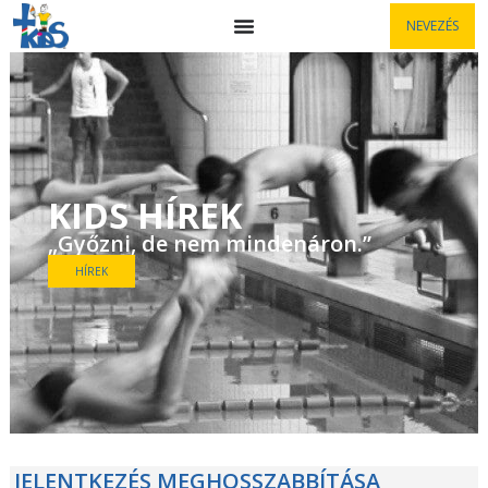
NEVEZÉS
KIDS HÍREK
„Győzni, de nem mindenáron.”
HÍREK
JELENTKEZÉS MEGHOSSZABBÍTÁSA