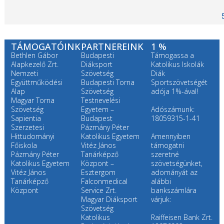
TÁMOGATÓINK
PARTNEREINK
1 %
Bethlen Gábor
Budapesti
Támogassa a
Alapkezelő Zrt.
Diáksport
Katolikus Iskolák
Nemzeti
Szövetség
Diák
Együttműködési
Budapesti Torna
Sportszövetségét
Alap
Szövetség
adója 1%-ával!
Magyar Torna
Testnevelési
Szövetség
Egyetem –
Adószámunk:
Sapientia
Budapest
18059315-1-41
Szerzetesi
Pázmány Péter
Hittudományi
Katolikus Egyetem
Amennyiben
Főiskola
Vitéz János
támogatni
Pázmány Péter
Tanárképző
szeretné
Katolikus Egyetem
Központ –
szövetségünket,
Vitéz János
Esztergom
adományát az
Tanárképző
Falconmedical
alábbi
Központ
Service Zrt.
bankszámlára
Magyar Diáksport
várjuk:
Szövetség
Katolikus
Raiffeisen Bank Zrt.