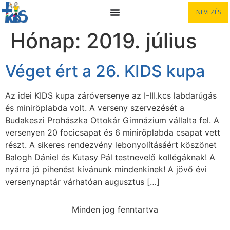
NEVEZÉS
Hónap:
2019. július
Véget ért a 26. KIDS kupa
Az idei KIDS kupa záróversenye az I-III.kcs labdarúgás
és miniröplabda volt. A verseny szervezését a
Budakeszi Prohászka Ottokár Gimnázium vállalta fel. A
versenyen 20 focicsapat és 6 miniröplabda csapat vett
részt. A sikeres rendezvény lebonyolításáért köszönet
Balogh Dániel és Kutasy Pál testnevelő kollégáknak! A
nyárra jó pihenést kívánunk mindenkinek! A jövő évi
versenynaptár várhatóan augusztus […]
Minden jog fenntartva