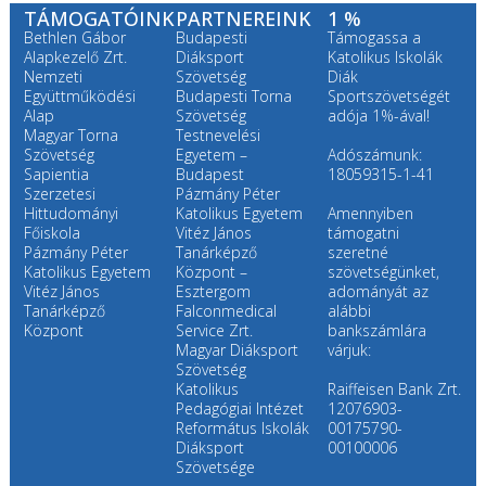
TÁMOGATÓINK
PARTNEREINK
1 %
Bethlen Gábor
Budapesti
Támogassa a
Alapkezelő Zrt.
Diáksport
Katolikus Iskolák
Nemzeti
Szövetség
Diák
Együttműködési
Budapesti Torna
Sportszövetségét
Alap
Szövetség
adója 1%-ával!
Magyar Torna
Testnevelési
Szövetség
Egyetem –
Adószámunk:
Sapientia
Budapest
18059315-1-41
Szerzetesi
Pázmány Péter
Hittudományi
Katolikus Egyetem
Amennyiben
Főiskola
Vitéz János
támogatni
Pázmány Péter
Tanárképző
szeretné
Katolikus Egyetem
Központ –
szövetségünket,
Vitéz János
Esztergom
adományát az
Tanárképző
Falconmedical
alábbi
Központ
Service Zrt.
bankszámlára
Magyar Diáksport
várjuk:
Szövetség
Katolikus
Raiffeisen Bank Zrt.
Pedagógiai Intézet
12076903-
Református Iskolák
00175790-
Diáksport
00100006
Szövetsége