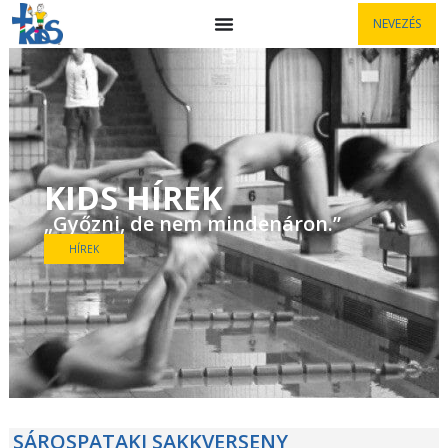
NEVEZÉS
KIDS HÍREK
„Győzni, de nem mindenáron.”
HÍREK
SÁROSPATAKI SAKKVERSENY