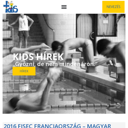
NEVEZÉS
KIDS HÍREK
„Győzni, de nem mindenáron.”
HÍREK
2016 FISEC FRANCIAORSZÁG – MAGYAR