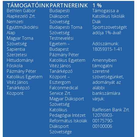
TÁMOGATÓINK
PARTNEREINK
1 %
Bethlen Gábor
Budapesti
Támogassa a
Alapkezelő Zrt.
Diáksport
Katolikus Iskolák
Nemzeti
Szövetség
Diák
Együttműködési
Budapesti Torna
Sportszövetségét
Alap
Szövetség
adója 1%-ával!
Magyar Torna
Testnevelési
Szövetség
Egyetem –
Adószámunk:
Sapientia
Budapest
18059315-1-41
Szerzetesi
Pázmány Péter
Hittudományi
Katolikus Egyetem
Amennyiben
Főiskola
Vitéz János
támogatni
Pázmány Péter
Tanárképző
szeretné
Katolikus Egyetem
Központ –
szövetségünket,
Vitéz János
Esztergom
adományát az
Tanárképző
Falconmedical
alábbi
Központ
Service Zrt.
bankszámlára
Magyar Diáksport
várjuk:
Szövetség
Katolikus
Raiffeisen Bank Zrt.
Pedagógiai Intézet
12076903-
Református Iskolák
00175790-
Diáksport
00100006
Szövetsége