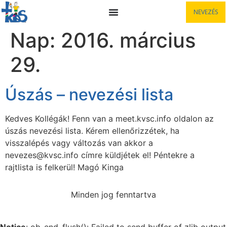
NEVEZÉS
Nap:
2016. március
29.
Úszás – nevezési lista
Kedves Kollégák! Fenn van a meet.kvsc.info oldalon az
úszás nevezési lista. Kérem ellenőrizzétek, ha
visszalépés vagy változás van akkor a
nevezes@kvsc.info címre küldjétek el! Péntekre a
rajtlista is felkerül! Magó Kinga
Minden jog fenntartva