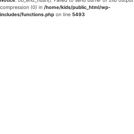
Notice
: ob_end_flush(): Failed to send buffer of zlib output
compression (0) in
/home/kids/public_html/wp-
includes/functions.php
on line
5493