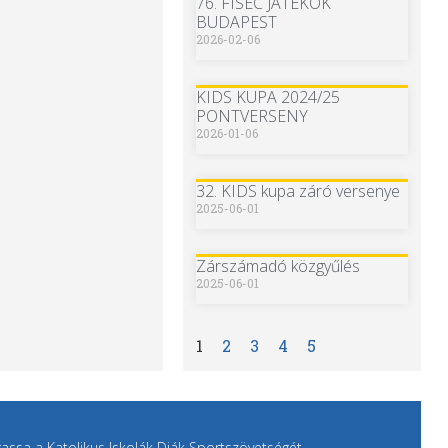
76. FISEC JÁTÉKOK
BUDAPEST
2026-02-06
KIDS KUPA 2024/25
PONTVERSENY
2026-01-06
32. KIDS kupa záró versenye
2025-06-01
Zárszámadó közgyűlés
2025-06-01
1
2
3
4
5
ssa a Katolikus Iskolák Diák Sportszövetségét