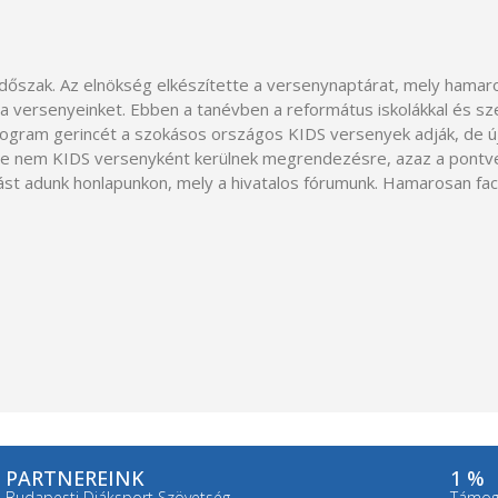
dőszak. Az elnökség elkészítette a versenynaptárat, mely hamaro
a versenyeinket. Ebben a tanévben a református iskolákkal és sz
ogram gerincét a szokásos országos KIDS versenyek adják, de új
 de nem KIDS versenyként kerülnek megrendezésre, azaz a pont
ást adunk honlapunkon, mely a hivatalos fórumunk. Hamarosan fac
PARTNEREINK
1 %
Budapesti Diáksport Szövetség
Támoga