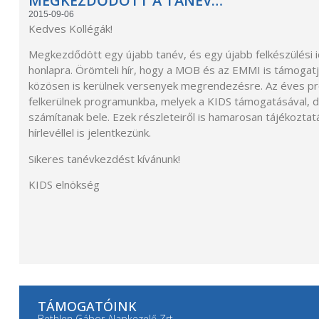
MEGKEZDŐDÖTT A TANÉV…
2015-09-06
Kedves Kollégák!
Megkezdődött egy újabb tanév, és egy újabb felkészülési i
honlapra. Örömteli hír, hogy a MOB és az EMMI is támogatj
közösen is kerülnek versenyek megrendezésre. Az éves pr
felkerülnek programunkba, melyek a KIDS támogatásával,
számítanak bele. Ezek részleteiről is hamarosan tájékoztat
hírlevéllel is jelentkezünk.
Sikeres tanévkezdést kívánunk!
KIDS elnökség
TÁMOGATÓINK
Bethlen Gábor Alapkezelő Zrt.