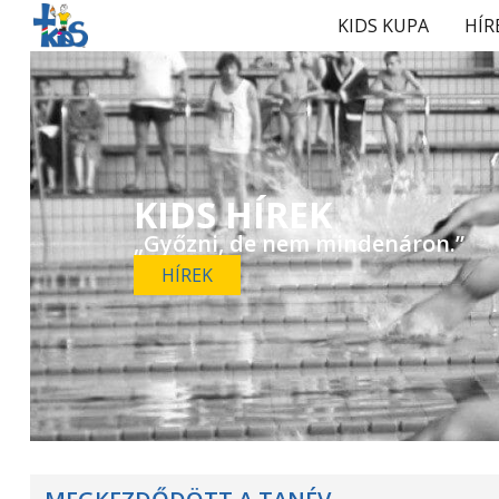
KIDS KUPA
HÍR
KIDS HÍREK
„Győzni, de nem mindenáron.”
HÍREK