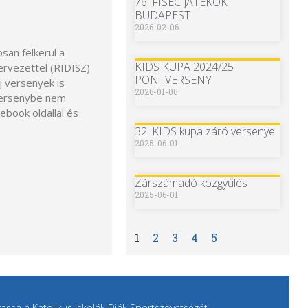
76. FISEC JÁTÉKOK
BUDAPEST
2026-02-06
san felkerül a
KIDS KUPA 2024/25
ervezettel (RIDISZ)
PONTVERSENY
 versenyek is
2026-01-06
versenybe nem
ebook oldallal és
32. KIDS kupa záró versenye
2025-06-01
Zárszámadó közgyűlés
2025-06-01
1
2
3
4
5
ssa a Katolikus Iskolák Diák Sportszövetségét