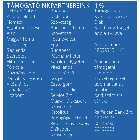
TÁMOGATÓINK
PARTNEREINK
1 %
Bethlen Gábor
Budapesti
Támogassa a
Alapkezelő Zrt.
Diáksport
Katolikus Iskolák
Nemzeti
Szövetség
Diák
Együttműködési
Budapesti Torna
Sportszövetségét
Alap
Szövetség
adója 1%-ával!
Magyar Torna
Testnevelési
Szövetség
Egyetem –
Adószámunk:
Sapientia
Budapest
18059315-1-41
Szerzetesi
Pázmány Péter
Hittudományi
Katolikus Egyetem
Amennyiben
Főiskola
Vitéz János
támogatni
Pázmány Péter
Tanárképző
szeretné
Katolikus Egyetem
Központ –
szövetségünket,
Vitéz János
Esztergom
adományát az
Tanárképző
Falconmedical
alábbi
Központ
Service Zrt.
bankszámlára
Magyar Diáksport
várjuk:
Szövetség
Katolikus
Raiffeisen Bank Zrt.
Pedagógiai Intézet
12076903-
Református Iskolák
00175790-
Diáksport
00100006
Szövetsége