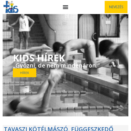
NEVEZÉS
KIDS HÍREK
„Győzni, de nem mindenáron.”
HÍREK
TAVASZI KÖTÉLMÁSZÓ, FÜGGESZKEDŐ