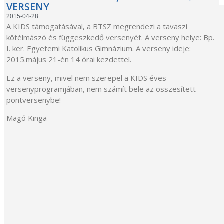
VERSENY
2015-04-28
A KIDS támogatásával, a BTSZ megrendezi a tavaszi
kötélmászó és függeszkedő versenyét. A verseny helye: Bp.
I. ker. Egyetemi Katolikus Gimnázium. A verseny ideje:
2015.május 21-én 14 órai kezdettel.
Ez a verseny, mivel nem szerepel a KIDS éves
versenyprogramjában, nem számít bele az összesített
pontversenybe!
Magó Kinga