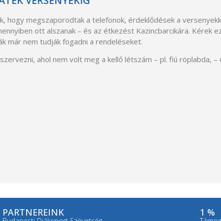
JÁTÉK VERSENYEKIG
ik, hogy megszaporodtak a telefonok, érdeklődések a versenyekk
nnyiben ott alszanak – és az étkezést Kazincbarcikára. Kérek ez
hák már nem tudják fogadni a rendeléseket.
rvezni, ahol nem volt meg a kellő létszám – pl. fiú röplabda, – 
PARTNEREINK
1 %
Budapesti Diáksport Szövetség
Támoga