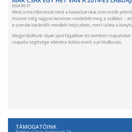
MÁR CSAK EGY HÉT VAN A 2014-ES LABDA
2014-05-27
Mind a mezőkövesdi mind a kazincbarcikai szervezők jelent
Viszont még nagyon kevesen rendelték meg a szállást – ame
a szerdai határidőt mindkét helyszínen, mert utána a kony
Megpróbáltunk olyan sportágakban és nemben csapatokat sze
csapata segítsége ellenére kútba esett a próbálkozás.
TÁMOGATÓINK
Bethlen Gábor Alapkezelő Zrt.