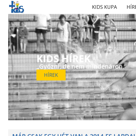
KIDS KUPA
HÍR
KIDS HÍREK
„Győzni, de nem mindenáron.”
HÍREK