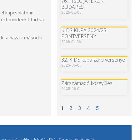
76. FISEC JÁTÉKOK
BUDAPEST
el kapcsolatban.
2026-02-06
ért mindenkit tartsa
KIDS KUPA 2024/25
PONTVERSENY
de a hazaik második
2026-01-06
32. KIDS kupa záró versenye
2025-06-01
Zárszámadó közgyűlés
2025-06-01
1
2
3
4
5
ssa a Katolikus Iskolák Diák Sportszövetségét