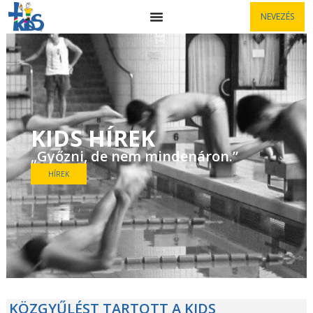
NEVEZÉS
KIDS HÍREK
„Győzni, de nem mindenáron.”
HÍREK
KÖZGYŰLÉST TARTOTT A KIDS