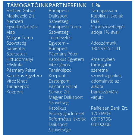
TÁMOGATÓINK
PARTNEREINK
1 %
Bethlen Gábor
Budapesti
Támogassa a
Alapkezelő Zrt.
Diáksport
Katolikus Iskolák
Nemzeti
Szövetség
Diák
Együttműködési
Budapesti Torna
Sportszövetségét
Alap
Szövetség
adója 1%-ával!
Magyar Torna
Testnevelési
Szövetség
Egyetem –
Adószámunk:
Sapientia
Budapest
18059315-1-41
Szerzetesi
Pázmány Péter
Hittudományi
Katolikus Egyetem
Amennyiben
Főiskola
Vitéz János
támogatni
Pázmány Péter
Tanárképző
szeretné
Katolikus Egyetem
Központ –
szövetségünket,
Vitéz János
Esztergom
adományát az
Tanárképző
Falconmedical
alábbi
Központ
Service Zrt.
bankszámlára
Magyar Diáksport
várjuk:
Szövetség
Katolikus
Raiffeisen Bank Zrt.
Pedagógiai Intézet
12076903-
Református Iskolák
00175790-
Diáksport
00100006
Szövetsége